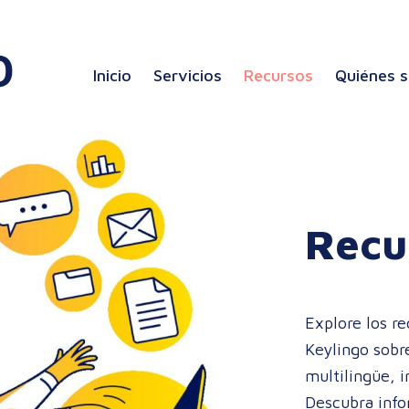
Inicio
Servicios
Recursos
Quiénes 
Recu
Explore los r
Keylingo sobr
multilingüe, i
Descubra infor